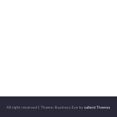
All right reserved
|
Theme: Business Eye by
salientThemes