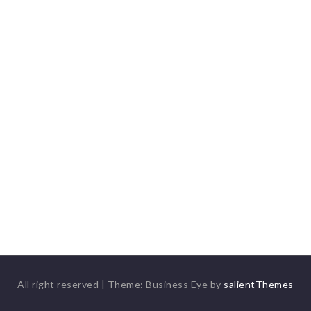
All right reserved
|
Theme: Business Eye by
salientThemes